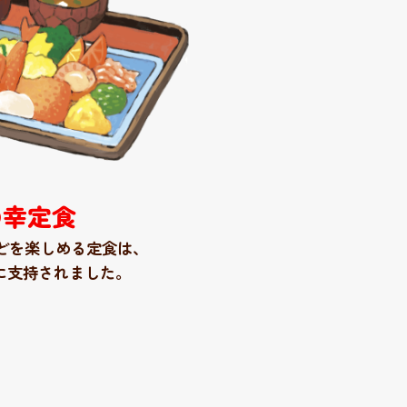
の幸定食
どを楽しめる定食は
、
に支持されました。