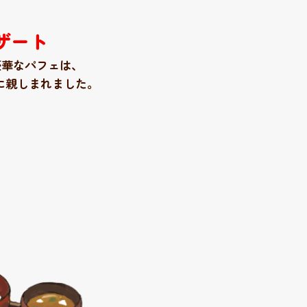
ザート
豪華なパフェは
、
に親しまれました。