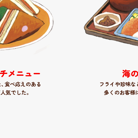
チメニュー
海
た
、
食べ応えのある
フライや珍味な
が人気でした。
多くのお客様