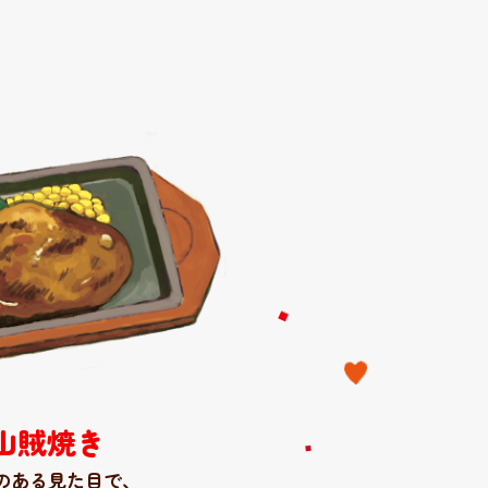
山賊焼き
のある見た目で
、