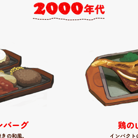
ンバーグ
鶏の
焼きの和風
、
インパクト